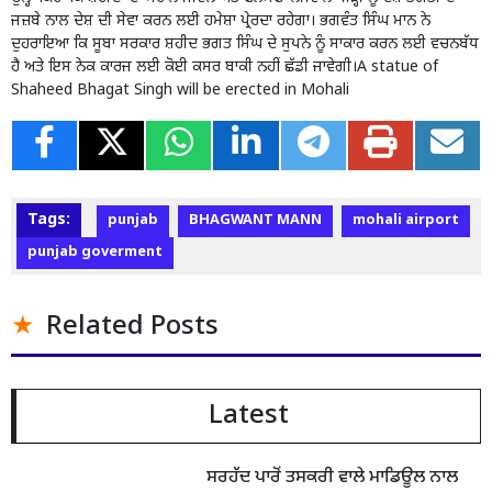
ਜਜ਼ਬੇ ਨਾਲ ਦੇਸ਼ ਦੀ ਸੇਵਾ ਕਰਨ ਲਈ ਹਮੇਸ਼ਾ ਪ੍ਰੇਰਦਾ ਰਹੇਗਾ। ਭਗਵੰਤ ਸਿੰਘ ਮਾਨ ਨੇ
ਦੁਹਰਾਇਆ ਕਿ ਸੂਬਾ ਸਰਕਾਰ ਸ਼ਹੀਦ ਭਗਤ ਸਿੰਘ ਦੇ ਸੁਪਨੇ ਨੂੰ ਸਾਕਾਰ ਕਰਨ ਲਈ ਵਚਨਬੱਧ
ਹੈ ਅਤੇ ਇਸ ਨੇਕ ਕਾਰਜ ਲਈ ਕੋਈ ਕਸਰ ਬਾਕੀ ਨਹੀਂ ਛੱਡੀ ਜਾਵੇਗੀ।A statue of
Shaheed Bhagat Singh will be erected in Mohali
Tags:
punjab
BHAGWANT MANN
mohali airport
punjab goverment
Related Posts
Latest
ਸਰਹੱਦ ਪਾਰੋਂ ਤਸਕਰੀ ਵਾਲੇ ਮਾਡਿਊਲ ਨਾਲ