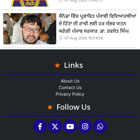
07 Aug 2026 19:00:51
ਕੈਨੇਡਾ ਵਿੱਚ ਪ੍ਰਭਾਵਿਤ ਪੰਜਾਬੀ ਵਿਦਿਆਰਥੀਆਂ
ਦੇ ਹਿੱਤਾਂ ਦੀ ਰਾਖੀ ਲਈ ਹਰ ਸੰਭਵ ਯਤਨ
ਕਰੇਗੀ ਪੰਜਾਬ ਸਰਕਾਰ: ਡਾ. ਰਵਜੋਤ ਸਿੰਘ
07 Aug 2026 18:54:58
Links
About Us
Contact Us
Privacy Policy
Follow Us