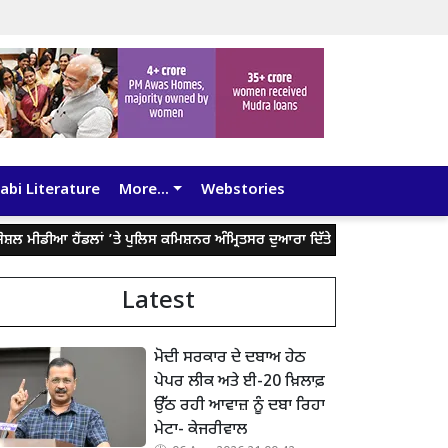
abi Literature
More...
Webstories
ਡੀਆ ਹੈਂਡਲਾਂ ’ਤੇ ਪੁਲਿਸ ਕਮਿਸ਼ਨਰ ਅੰਮ੍ਰਿਤਸਰ ਦੁਆਰਾ ਦਿੱਤੇ ਬਿਆਨ ਨੂੰ ਤੋੜ-ਮਰੋੜ ਕੇ ਲੋਕਾ
Latest
ਮੋਦੀ ਸਰਕਾਰ ਦੇ ਦਬਾਅ ਹੇਠ
ਪੇਪਰ ਲੀਕ ਅਤੇ ਈ-20 ਖ਼ਿਲਾਫ਼
ਉੱਠ ਰਹੀ ਆਵਾਜ਼ ਨੂੰ ਦਬਾ ਰਿਹਾ
ਮੇਟਾ- ਕੇਜਰੀਵਾਲ