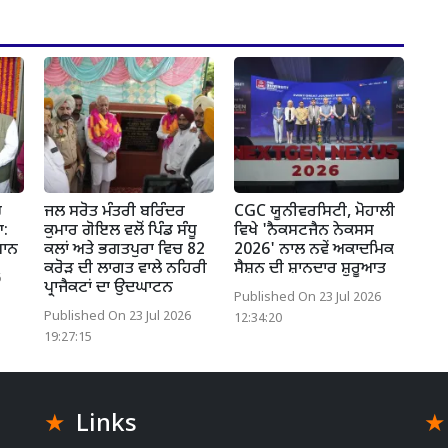
ਚ
ਜਲ ਸਰੋਤ ਮੰਤਰੀ ਬਰਿੰਦਰ
CGC ਯੂਨੀਵਰਸਿਟੀ, ਮੋਹਾਲੀ
ਆ:
ਕੁਮਾਰ ਗੋਇਲ ਵਲੋਂ ਪਿੰਡ ਸੰਧੂ
ਵਿਖੇ 'ਨੈਕਸਟਜੈਨ ਨੇਕਸਸ
ਮਾਨ
ਕਲਾਂ ਅਤੇ ਭਗਤਪੁਰਾ ਵਿਚ 82
2026' ਨਾਲ ਨਵੇਂ ਅਕਾਦਮਿਕ
ਕਰੋੜ ਦੀ ਲਾਗਤ ਵਾਲੇ ਨਹਿਰੀ
ਸੈਸ਼ਨ ਦੀ ਸ਼ਾਨਦਾਰ ਸ਼ੁਰੂਆਤ
6
ਪ੍ਰਾਜੈਕਟਾਂ ਦਾ ਉਦਘਾਟਨ
Published On 23 Jul 2026
Published On 23 Jul 2026
12:34:20
19:27:15
Links