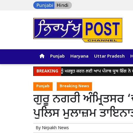
Punjab
Haryana
Uttar Pradesh
ਯੁੱਧ ਨਸ਼ਿਆਂ ਵਿਰੁੱਧ’ ਨੂੰ ਮਜ਼ਬੂਤ ਕਰਨ ਲਈ ਆਪ ਪੰਜਾਬ ਯੂਥ ਵਿੰਗ ਨੇ ਮੋਹ
BREAKING
Punjab
Breaking News
ਗੁਰੂ ਨਗਰੀ ਅੰਮ੍ਰਿਤਸਰ
ਪੁਲਿਸ ਮੁਲਾਜ਼ਮ ਤਾਇਨਾ
By
Nirpakh News