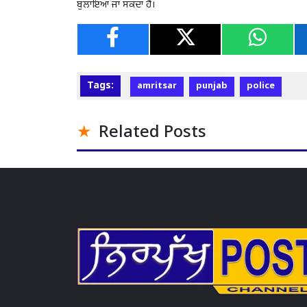
ਬੁਲਾਇਆ ਜਾ ਸਕਦਾ ਹੈ।
Tags:
amritsar
punjab
police
Related Posts