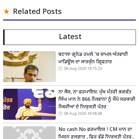
Related Posts
Latest
ਬਟਾਲਾ ਗ੍ਰਨੇਡ ਹਮਲੇ ’ਚ ਸ਼ਾਮਲ ਅੱਤਵਾਦੀ
ਮਾਡਿਊਲ ਦਾ ਕਾਰਕੁੰਨ ਗ੍ਰਿਫਤਾਰ
08 Aug 2026 18:15:23
ਨਾ ਕੈਸ਼, ਨਾ ਫਰਮਾਇਸ਼: ਮੁੱਖ ਮੰਤਰੀ ਭਗਵੰਤ
ਸਿੰਘ ਮਾਨ ਨੇ 866 ਨੌਜਵਾਨਾਂ ਨੂੰ ਸੌਂਪੇ ਸਰਕਾਰੀ
ਨੌਕਰੀਆਂ ਦੇ ਨਿਯੁਕਤੀ ਪੱਤਰ
08 Aug 2026 18:08:48
No cash No ਫਰਮਾਇਸ਼ ! CM ਮਾਨ ਦਾ
ਮਿਸ਼ਨ ਰੁਜਗਾਰ , ਫਿਰ ਵੰਡੇ ਨਿਯੁਕਤੀ ਪੱਤਰ..