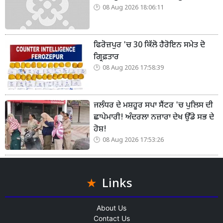
08 Aug 2026 18:06:11
ਫਿਰੋਜ਼ਪੁਰ 'ਚ 30 ਕਿੱਲੋ ਹੈਰੋਇਨ ਸਮੇਤ ਦੋ
ਗ੍ਰਿਫ਼ਤਾਰ
08 Aug 2026 17:58:39
ਜਲੰਧਰ ਦੇ ਮਸ਼ਹੂਰ ਸਪਾ ਸੈਂਟਰ 'ਚ ਪੁਲਿਸ ਦੀ
ਛਾਪੇਮਾਰੀ! ਅੰਦਰਲਾ ਨਜ਼ਾਰਾ ਦੇਖ ਉੱਡੇ ਸਭ ਦੇ
ਹੋਸ਼!
08 Aug 2026 17:53:26
Links
About Us
Contact Us