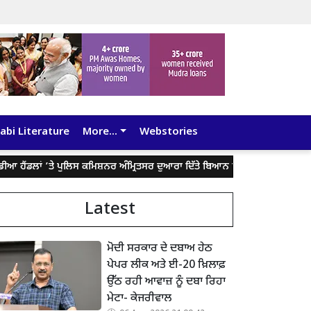
abi Literature
More...
Webstories
ਡਲਾਂ ’ਤੇ ਪੁਲਿਸ ਕਮਿਸ਼ਨਰ ਅੰਮ੍ਰਿਤਸਰ ਦੁਆਰਾ ਦਿੱਤੇ ਬਿਆਨ ਨੂੰ ਤੋੜ-ਮਰੋੜ ਕੇ ਲੋਕਾਂ ਨੂੰ ਗੁ
Latest
ਮੋਦੀ ਸਰਕਾਰ ਦੇ ਦਬਾਅ ਹੇਠ
ਪੇਪਰ ਲੀਕ ਅਤੇ ਈ-20 ਖ਼ਿਲਾਫ਼
ਉੱਠ ਰਹੀ ਆਵਾਜ਼ ਨੂੰ ਦਬਾ ਰਿਹਾ
ਮੇਟਾ- ਕੇਜਰੀਵਾਲ