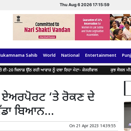
Thu Aug 6 2026 17:16:00
Hukamnama Sahib
World
National
Entertainment
Punj
ਖ਼ਿਲਾਫ਼ ਉੱਠ ਰਹੀ ਆਵਾਜ਼ ਨੂੰ ਦਬਾ ਰਿਹਾ ਮੇਟਾ- ਕੇਜਰੀਵਾਲ
ਕੁਝ ਸੋਸ਼ਲ ਮੀਡੀਆ ਹੈਂ
ੰ ਏਅਰਪੋਰਟ ‘ਤੇ ਰੋਕਣ ਦੇ
 ਵੱਡਾ ਬਿਆਨ…
On
21 Apr 2023 14:39:55