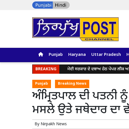
Punjab
Haryana
Uttar Pradesh
BREAKING
ਮੋਦੀ ਸਰਕਾਰ ਦੇ ਦਬਾਅ ਹੇਠ ਪੇਪਰ ਲੀਕ ਅਤੇ ਈ-20 
Punjab
Breaking News
ਅੰਮ੍ਰਿਤਪਾਲ ਦੀ ਪਤਨੀ ਨੂ
ਮਸਲੇ ਉਤੇ ਜਥੇਦਾਰ ਦਾ
By
Nirpakh News