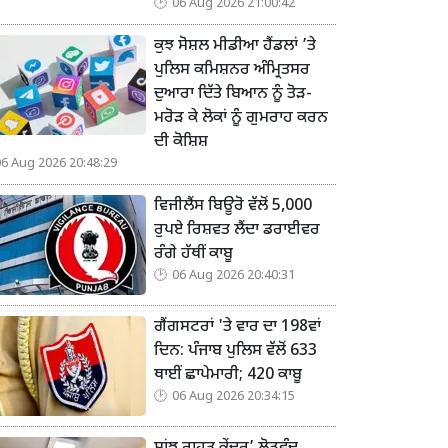
06 Aug 2026 21:00:42
ਕੁਝ ਸੋਸ਼ਲ ਮੀਡੀਆ ਹੈਂਡਲਾਂ ’ਤੇ
ਪੁਲਿਸ ਕਮਿਸ਼ਨਰ ਅੰਮ੍ਰਿਤਸਰ
ਦੁਆਰਾ ਦਿੱਤੇ ਬਿਆਨ ਨੂੰ ਤੋੜ-
ਮਰੋੜ ਕੇ ਲੋਕਾਂ ਨੂੰ ਗੁਮਰਾਹ ਕਰਨ
ਦੀ ਕੋਸ਼ਿਸ਼
06 Aug 2026 20:48:29
ਵਿਜੀਲੈਂਸ ਬਿਊਰੋ ਵੱਲੋਂ 5,000
ਰੁਪਏ ਰਿਸ਼ਵਤ ਲੈਂਦਾ ਡਰਾਈਵਰ
ਰੰਗੇ ਹੱਥੀਂ ਕਾਬੂ
06 Aug 2026 20:40:31
ਗੈਂਗਸਟਰਾਂ 'ਤੇ ਵਾਰ ਦਾ 198ਵਾਂ
ਦਿਨ: ਪੰਜਾਬ ਪੁਲਿਸ ਵੱਲੋਂ 633
ਥਾਈਂ ਛਾਪੇਮਾਰੀ; 420 ਕਾਬੂ
06 Aug 2026 20:34:15