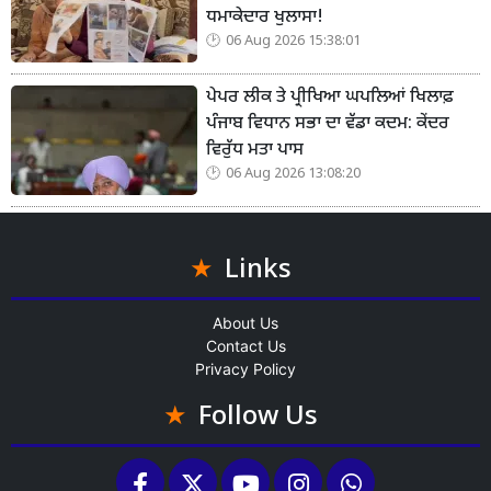
ਧਮਾਕੇਦਾਰ ਖੁਲਾਸਾ!
06 Aug 2026 15:38:01
ਪੇਪਰ ਲੀਕ ਤੇ ਪ੍ਰੀਖਿਆ ਘਪਲਿਆਂ ਖਿਲਾਫ਼
ਪੰਜਾਬ ਵਿਧਾਨ ਸਭਾ ਦਾ ਵੱਡਾ ਕਦਮ: ਕੇਂਦਰ
ਵਿਰੁੱਧ ਮਤਾ ਪਾਸ
06 Aug 2026 13:08:20
Links
About Us
Contact Us
Privacy Policy
Follow Us