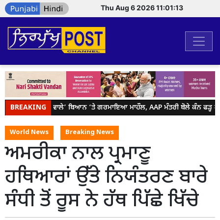
Thu Aug 6 2026 11:01:13
BREAKING
ਮੁੰਡੇ-ਕੁੜੀ ਵਾਲੇ’ ਬਿਆਨ ‘ਤੇ ਗਰਮਾਇਆ ਮਾਹੌਲ, AAP ਮੰਤਰੀ ਬੋਲੇ ਕੰਨ ਫੜ੍ਹ ਕੇ 
World News
Breaking News
ਅਮਰੀਕਾ ਨਾਲ ਪ੍ਰਮਾਣੂ
ਹਥਿਆਰਾਂ ਉੱਤੇ ਨਿਯੰਤਰਣ ਬਾਰੇ
ਸੰਧੀ ਤੋਂ ਰੂਸ ਨੇ ਹੱਥ ਪਿੱਛੇ ਖਿੱਚੇ