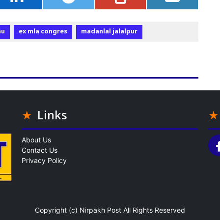
au
ex mla congres
madanlal jalalpur
Links
About Us
Contact Us
Privacy Policy
Copyright (c)
Nirpakh Post
All Rights Reserved