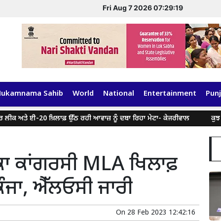
Fri Aug 7 2026 07:29:19
Hukamnama Sahib
World
National
Entertainment
Punj
ਅਤੇ ਈ-20 ਖ਼ਿਲਾਫ਼ ਉੱਠ ਰਹੀ ਆਵਾਜ਼ ਨੂੰ ਦਬਾ ਰਿਹਾ ਮੇਟਾ- ਕੇਜਰੀਵਾਲ
ਕੁਝ ਸੋਸ਼ਲ 
ਕਾ ਕਾਂਗਰਸੀ MLA ਖਿਲਾਫ਼
ਕੰਜਾ, ਐੱਲਓਸੀ ਜਾਰੀ
On
28 Feb 2023 12:42:16