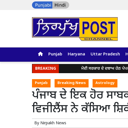
Punjab
Haryana
Uttar Pradesh
BREAKING
ਮੋਦੀ ਸਰਕਾਰ ਦੇ ਦਬਾਅ ਹੇਠ ਪੇਪਰ ਲੀਕ 
Punjab
Breaking News
Astrology
ਪੰਜਾਬ ਦੇ ਇਕ ਹੋਰ ਸਾਬ
ਵਿਜੀਲੈਂਸ ਨੇ ਕੱਸਿਆ ਸ਼ਿ
By
Nirpakh News