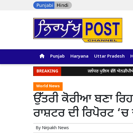
Punjab
Haryana
Uttar Pradesh
BREAKING
ਜਲੰਧਰ ਪੁਲਿਸ ਵੱਲੋਂ ਐਨਡੀਪੀਐੱਸ 
World News
ਉੱਤਰੀ ਕੋਰੀਆ ਬਣਾ ਰਿਹਾ
ਰਾਸ਼ਟਰ ਦੀ ਰਿਪੋਰਟ ‘ਚ 
By
Nirpakh News