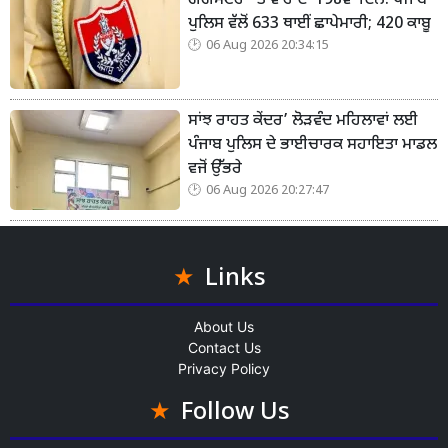
ਗੈਂਗਸਟਰਾਂ 'ਤੇ ਵਾਰ ਦਾ 198ਵਾਂ ਦਿਨ: ਪੰਜਾਬ
ਪੁਲਿਸ ਵੱਲੋਂ 633 ਥਾਈਂ ਛਾਪੇਮਾਰੀ; 420 ਕਾਬੂ
06 Aug 2026 20:34:15
ਸਾਂਝ ਰਾਹਤ ਕੇਂਦਰ’ ਲੋੜਵੰਦ ਮਹਿਲਾਵਾਂ ਲਈ
ਪੰਜਾਬ ਪੁਲਿਸ ਦੇ ਭਾਈਚਾਰਕ ਸਹਾਇਤਾ ਮਾਡਲ
ਵਜੋਂ ਉੱਭਰੇ
06 Aug 2026 20:27:47
Links
About Us
Contact Us
Privacy Policy
Follow Us