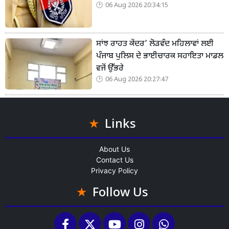
06 Aug 2026 20:34:15
ਸਾਂਝ ਰਾਹਤ ਕੇਂਦਰ’ ਲੋੜਵੰਦ ਮਹਿਲਾਵਾਂ ਲਈ
ਪੰਜਾਬ ਪੁਲਿਸ ਦੇ ਭਾਈਚਾਰਕ ਸਹਾਇਤਾ ਮਾਡਲ
ਵਜੋਂ ਉੱਭਰੇ
06 Aug 2026 20:27:47
Links
About Us
Contact Us
Privacy Policy
Follow Us