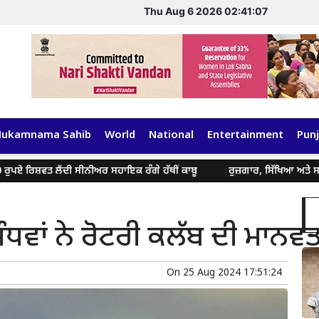
Thu Aug 6 2026 02:41:07
Hukamnama Sahib
World
National
Entertainment
Punj
ਿਸ਼ਵਤ ਲੈਂਦੀ ਸੀਨੀਅਰ ਸਹਾਇਕ ਰੰਗੇ ਹੱਥੀਂ ਕਾਬੂ
ਰੁਜ਼ਗਾਰ, ਸਿੱਖਿਆ ਅਤੇ ਸਮਾਜਿਕ ਬ
ਧਵਾਂ ਨੇ ਰੋਟਰੀ ਕਲੱਬ ਦੀ ਮਾਨਵਤਾ
On
25 Aug 2024 17:51:24