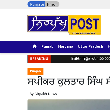
Punjab
Haryana
Uttar Pradesh
BREAKING
ਵਿਜੀਲੈਂਸ ਬਿਊਰੋ ਵੱਲੋਂ 1,00,000 ਰੁਪਏ ਰ
Punjab
ਸਪੀਕਰ ਕੁਲਤਾਰ ਸਿੰਘ ਸੰ
By
Nirpakh News