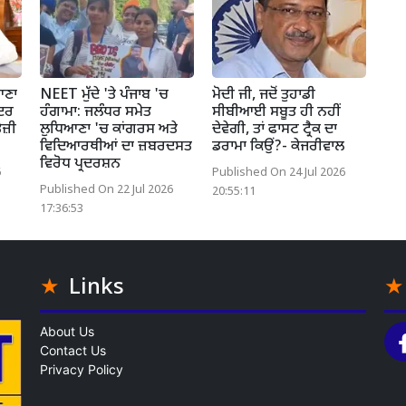
ਆਣਾ
NEET ਮੁੱਦੇ 'ਤੇ ਪੰਜਾਬ 'ਚ
ਮੋਦੀ ਜੀ, ਜਦੋਂ ਤੁਹਾਡੀ
ਂਦਰ
ਹੰਗਾਮਾ: ਜਲੰਧਰ ਸਮੇਤ
ਸੀਬੀਆਈ ਸਬੂਤ ਹੀ ਨਹੀਂ
ਜ਼ੀ
ਲੁਧਿਆਣਾ 'ਚ ਕਾਂਗਰਸ ਅਤੇ
ਦੇਵੇਗੀ, ਤਾਂ ਫਾਸਟ ਟ੍ਰੈਕ ਦਾ
ਵਿਦਿਆਰਥੀਆਂ ਦਾ ਜ਼ਬਰਦਸਤ
ਡਰਾਮਾ ਕਿਉਂ?- ਕੇਜਰੀਵਾਲ
ਵਿਰੋਧ ਪ੍ਰਦਰਸ਼ਨ
6
Published On 24 Jul 2026
Published On 22 Jul 2026
20:55:11
17:36:53
Links
About Us
Contact Us
Privacy Policy