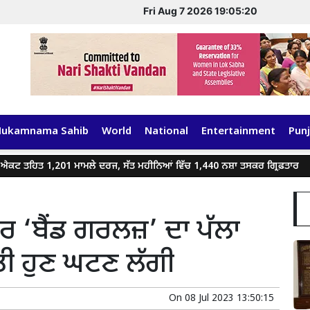
Fri Aug 7 2026 19:05:20
Hukamnama Sahib
World
National
Entertainment
Punj
ਤ 1,201 ਮਾਮਲੇ ਦਰਜ, ਸੱਤ ਮਹੀਨਿਆਂ ਵਿੱਚ 1,440 ਨਸ਼ਾ ਤਸਕਰ ਗ੍ਰਿਫ਼ਤਾਰ
ਗੈਂਗ
ਤਰ ‘ਬੈਂਡ ਗਰਲਜ਼’ ਦਾ ਪੱਲਾ
ੀ ਹੁਣ ਘਟਣ ਲੱਗੀ
On
08 Jul 2023 13:50:15