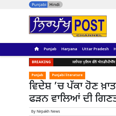
Punjab
Haryana
Uttar Pradesh
BREAKING
ਜਲੰਧਰ ਪੁਲਿਸ ਵੱਲੋਂ ਐਨਡੀਪੀਐੱਸ ਐਕਟ ਤਹਿ
Punjab
Punjabi literature
ਵਿਦੇਸ਼ ’ਚ ਪੱਕਾ ਹੋਣ ਖ਼ਾ
ਫੜਨ ਵਾਲਿਆਂ ਦੀ ਗਿਣਤ
By
Nirpakh News