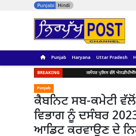
Punjab
Haryana
Uttar Pradesh
BREAKING
ਜਲੰਧਰ ਪੁਲਿਸ ਵੱਲੋਂ ਐਨਡੀਪੀਐੱਸ ਐਕਟ
Punjab
ਕੈਬਨਿਟ ਸਬ-ਕਮੇਟੀ ਵੱਲੋਂ
ਵਿਭਾਗ ਨੂੰ ਦਸੰਬਰ 2023
ਆਡਿਟ ਕਰਵਾਉਣ ਦੇ ਨਿਰ