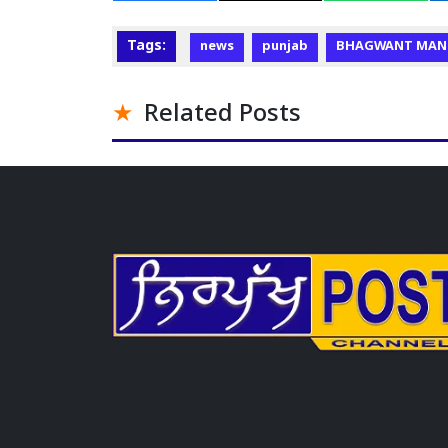
Tags:
news
punjab
BHAGWANT MAN
Related Posts