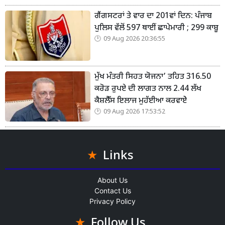
ਗੈਂਗਸਟਰਾਂ ਤੇ ਵਾਰ ਦਾ 201ਵਾਂ ਦਿਨ: ਪੰਜਾਬ
ਪੁਲਿਸ ਵੱਲੋਂ 597 ਥਾਈਂ ਛਾਪੇਮਾਰੀ ; 299 ਕਾਬੂ
09 Aug 2026 20:36:55
ਮੁੱਖ ਮੰਤਰੀ ਸਿਹਤ ਯੋਜਨਾ’ ਤਹਿਤ 316.50
ਕਰੋੜ ਰੁਪਏ ਦੀ ਲਾਗਤ ਨਾਲ 2.44 ਲੱਖ
ਕੈਸ਼ਲੈੱਸ ਇਲਾਜ ਮੁਹੱਈਆ ਕਰਵਾਏੇ
09 Aug 2026 17:53:52
Links
About Us
Contact Us
Privacy Policy
Follow Us