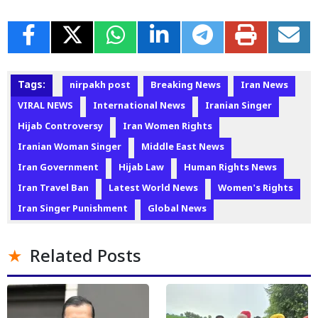
Tags:
nirpakh post
Breaking News
Iran News
VIRAL NEWS
International News
Iranian Singer
Hijab Controversy
Iran Women Rights
Iranian Woman Singer
Middle East News
Iran Government
Hijab Law
Human Rights News
Iran Travel Ban
Latest World News
Women's Rights
Iran Singer Punishment
Global News
Related Posts