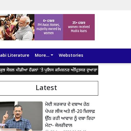
abi Literature
More...
Webstories
ਸ਼ਲ ਮੀਡੀਆ ਹੈਂਡਲਾਂ ’ਤੇ ਪੁਲਿਸ ਕਮਿਸ਼ਨਰ ਅੰਮ੍ਰਿਤਸਰ ਦੁਆਰਾ ਦਿੱਤੇ ਬਿਆਨ ਨੂੰ ਤੋੜ-ਮਰੋੜ ਕੇ 
Latest
ਮੋਦੀ ਸਰਕਾਰ ਦੇ ਦਬਾਅ ਹੇਠ
ਪੇਪਰ ਲੀਕ ਅਤੇ ਈ-20 ਖ਼ਿਲਾਫ਼
ਉੱਠ ਰਹੀ ਆਵਾਜ਼ ਨੂੰ ਦਬਾ ਰਿਹਾ
ਮੇਟਾ- ਕੇਜਰੀਵਾਲ