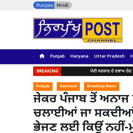
Punjab
Haryana
Uttar Pradesh
BREAKING
ਮੋਦੀ ਸਰਕਾਰ ਦੇ ਦਬਾਅ ਹੇਠ ਪੇਪਰ ਲ
Punjab
National
Breaking News
ਜੇਕਰ ਪੰਜਾਬ ਤੋਂ ਅਨਾਜ 
ਚਲਾਈਆਂ ਜਾ ਸਕਦੀਆਂ ਤਾ
ਭੇਜਣ ਲਈ ਕਿਉਂ ਨਹੀਂ-ਮ