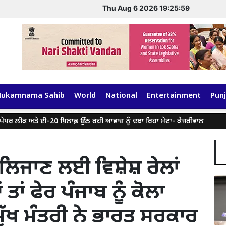
Thu Aug 6 2026 19:26:00
Hukamnama Sahib
World
National
Entertainment
Punj
ੀਕ ਅਤੇ ਈ-20 ਖ਼ਿਲਾਫ਼ ਉੱਠ ਰਹੀ ਆਵਾਜ਼ ਨੂੰ ਦਬਾ ਰਿਹਾ ਮੇਟਾ- ਕੇਜਰੀਵਾਲ
ਕੁਝ ਸੋ
ਲਿਜਾਣ ਲਈ ਵਿਸ਼ੇਸ਼ ਰੇਲਾਂ
ਂ ਫੇਰ ਪੰਜਾਬ ਨੂੰ ਕੋਲਾ
ੁੱਖ ਮੰਤਰੀ ਨੇ ਭਾਰਤ ਸਰਕਾਰ