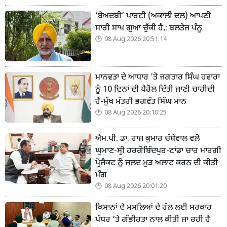
‘ਬੇਅਦਬੀ’ ਪਾਰਟੀ (ਅਕਾਲੀ ਦਲ) ਆਪਣੀ
ਸਾਰੀ ਸਾਖ ਗੁਆ ਚੁੱਕੀ ਹੈ,: ਬਲਤੇਜ ਪੰਨੂ
08 Aug 2026 20:51:14
ਮਾਨਵਤਾ ਦੇ ਆਧਾਰ 'ਤੇ ਜਗਤਾਰ ਸਿੰਘ ਹਵਾਰਾ
ਨੂੰ 10 ਦਿਨਾਂ ਦੀ ਪੈਰੋਲ ਦਿੱਤੀ ਜਾਣੀ ਚਾਹੀਦੀ
ਹੈ-ਮੁੱਖ ਮੰਤਰੀ ਭਗਵੰਤ ਸਿੰਘ ਮਾਨ
08 Aug 2026 20:10:25
ਐਮ.ਪੀ. ਡਾ. ਰਾਜ ਕੁਮਾਰ ਚੱਬੇਵਾਲ ਵਲੋ
ਘੁਮਾਣ-ਸ੍ਰੀ ਹਰਗੋਬਿੰਦਪੁਰ-ਟਾਂਡਾ ਚਾਰ ਮਾਰਗੀ
ਪ੍ਰੋਜੈਕਟ ਨੂੰ ਜਲਦ ਮੁੜ ਅਲਾਟ ਕਰਨ ਦੀ ਕੀਤੀ
ਮੰਗ
08 Aug 2026 20:01:20
ਕਿਸਾਨਾਂ ਦੇ ਮਸਲਿਆਂ ਦੇ ਹੱਲ ਲਈ ਸਰਕਾਰ
ਪੱਧਰ ’ਤੇ ਗੰਭੀਰਤਾ ਨਾਲ ਕੀਤੀ ਜਾ ਰਹੀ ਹੈ