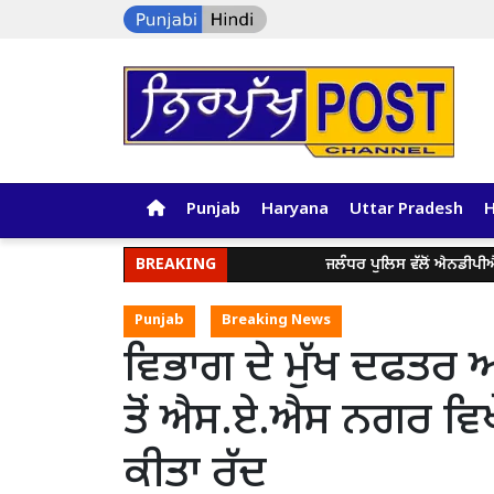
Punjab
Haryana
Uttar Pradesh
BREAKING
ਜਲੰਧਰ ਪੁਲਿਸ ਵੱਲੋਂ ਐਨਡੀਪੀਐੱਸ 
Punjab
Breaking News
ਵਿਭਾਗ ਦੇ ਮੁੱਖ ਦਫਤਰ ਅ
ਤੋਂ ਐਸ.ਏ.ਐਸ ਨਗਰ ਵਿਖੇ
ਕੀਤਾ ਰੱਦ