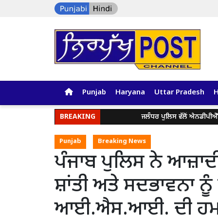
Punjab
Haryana
Uttar Pradesh
BREAKING
ਜਲੰਧਰ ਪੁਲਿਸ ਵੱਲੋਂ ਐਨਡੀਪੀਐੱਸ ਐਕਟ ਤ
Punjab
Breaking News
ਪੰਜਾਬ ਪੁਲਿਸ ਨੇ ਆਜ਼ਾਦੀ 
ਸ਼ਾਂਤੀ ਅਤੇ ਸਦਭਾਵਨਾ ਨੂ
ਆਈ.ਐਸ.ਆਈ. ਦੀ ਹਮਾਇਤ 