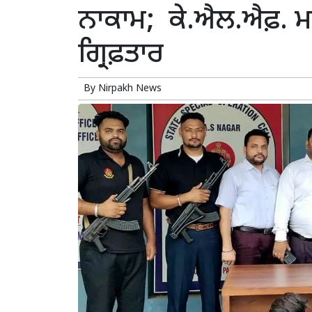
ਨਾਕਾਮ; ਕੇ.ਐਲ.ਐਫ਼. ਮ
ਗ੍ਰਿਫ਼ਤਾਰ
By
Nirpakh News