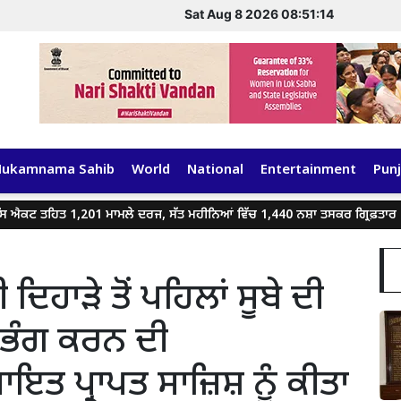
Sat Aug 8 2026 08:51:14
Hukamnama Sahib
World
National
Entertainment
Punj
ਹਿਤ 1,201 ਮਾਮਲੇ ਦਰਜ, ਸੱਤ ਮਹੀਨਿਆਂ ਵਿੱਚ 1,440 ਨਸ਼ਾ ਤਸਕਰ ਗ੍ਰਿਫ਼ਤਾਰ
ਗੈ
ਦਿਹਾੜੇ ਤੋਂ ਪਹਿਲਾਂ ਸੂਬੇ ਦੀ
ੰ ਭੰਗ ਕਰਨ ਦੀ
ਪ੍ਰਾਪਤ ਸਾਜ਼ਿਸ਼ ਨੂੰ ਕੀਤਾ