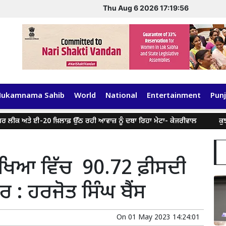
Thu Aug 6 2026 17:19:57
Hukamnama Sahib
World
National
Entertainment
Punj
ਅਤੇ ਈ-20 ਖ਼ਿਲਾਫ਼ ਉੱਠ ਰਹੀ ਆਵਾਜ਼ ਨੂੰ ਦਬਾ ਰਿਹਾ ਮੇਟਾ- ਕੇਜਰੀਵਾਲ
ਕੁਝ ਸੋਸ਼ਲ
ਰੀਖਿਆ ਵਿੱਚ 90.72 ਫ਼ੀਸਦੀ
: ਹਰਜੋਤ ਸਿੰਘ ਬੈਂਸ
On
01 May 2023 14:24:01