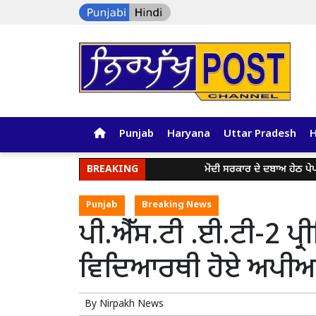
Punjab
Haryana
Uttar Pradesh
BREAKING
ਮੋਦੀ ਸਰਕਾਰ ਦੇ ਦਬਾਅ ਹੇਠ ਪੇਪਰ ਲੀਕ 
Punjab
Breaking News
ਪੀ.ਐੱਸ.ਟੀ .ਈ.ਟੀ-2 ਪ੍
ਵਿਦਿਆਰਥੀ ਹੋਏ ਅਪੀਅਰ 
By
Nirpakh News