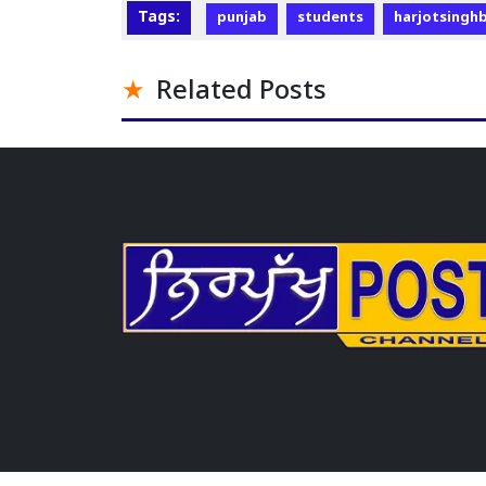
Tags:
punjab
students
harjotsingh
Related Posts