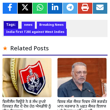
Tags:
news
Breaking News
India first T20I against West Indies
Related Posts
ਵਿਜੀਲੈਂਸ ਬਿਊਰੋ ਨੇ 8 ਲੱਖ ਰੁਪਏ
ਵਿਸ਼ਵ ਲੰਗ ਕੈਂਸਰ ਦਿਵਸ ਮੌਕੇ ਭਗਵੰਤ
ਰਿਸ਼ਵਤ ਲੈਣ ਦੇ ਦੋਸ਼ ਹੇਠ ਐਸਡੀਓ ਨੂੰ
ਮਾਨ ਸਰਕਾਰ ਨੇ ਮੁਫ਼ਤ ਕੈਂਸਰ ਇਲਾਜ