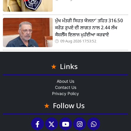
ਮੁੱਖ ਮੰਤਰੀ ਸਿਹਤ ਯੋਜਨਾ’ ਤਹਿਤ 316.50
ਕਰੋੜ ਰੁਪਏ ਦੀ ਲਾਗਤ ਨਾਲ 2.44 ਲੱਖ
ਕੈਸ਼ਲੈੱਸ ਇਲਾਜ ਮੁਹੱਈਆ ਕਰਵਾਏੇ
09 Aug 2026 17:53:52
Links
About Us
Contact Us
Privacy Policy
Follow Us