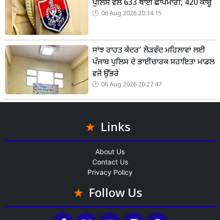
ਪੁਲਿਸ ਵੱਲੋਂ 633 ਥਾਈਂ ਛਾਪੇਮਾਰੀ; 420 ਕਾਬੂ
06 Aug 2026 20:34:15
ਸਾਂਝ ਰਾਹਤ ਕੇਂਦਰ’ ਲੋੜਵੰਦ ਮਹਿਲਾਵਾਂ ਲਈ
ਪੰਜਾਬ ਪੁਲਿਸ ਦੇ ਭਾਈਚਾਰਕ ਸਹਾਇਤਾ ਮਾਡਲ
ਵਜੋਂ ਉੱਭਰੇ
06 Aug 2026 20:27:47
Links
About Us
Contact Us
Privacy Policy
Follow Us