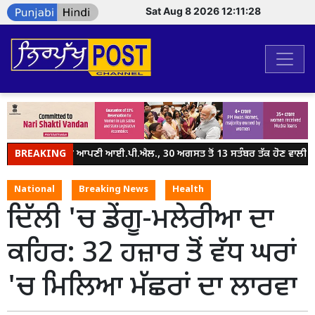
Sat Aug 8 2026 12:11:28
BREAKING
ਪੰਜਾਬ ਦੀ ਆਪਣੀ ਆਈ.ਪੀ.ਐਲ., 30 ਅਗਸਤ ਤੋਂ 13 ਸਤੰਬਰ ਤੱਕ ਹੋਣ ਵਾਲੀ ਸ਼ੇਰ-ਏ
National
Breaking News
Health
ਦਿੱਲੀ 'ਚ ਡੇਂਗੂ-ਮਲੇਰੀਆ ਦਾ
ਕਹਿਰ: 32 ਹਜ਼ਾਰ ਤੋਂ ਵੱਧ ਘਰਾਂ
'ਚ ਮਿਲਿਆ ਮੱਛਰਾਂ ਦਾ ਲਾਰਵਾ