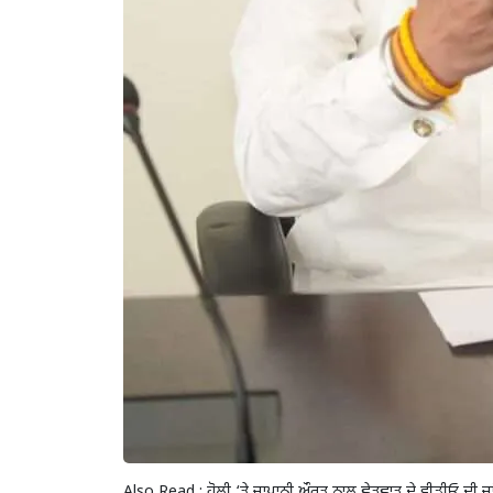
Also Read :
ਹੋਲੀ ‘ਤੇ ਜਾਪਾਨੀ ਔਰਤ ਨਾਲ ਛੇੜਛਾੜ ਦੇ ਵੀਡੀਓ ਦੀ ਜਾ