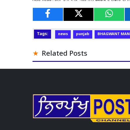
Tags:
news
punjab
BHAGWANT MAN
Related Posts